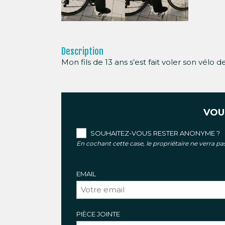
Description
Mon fils de 13 ans s’est fait voler son vélo 
VOU
SOUHAITEZ-VOUS RESTER ANONYME ?
En cochant cette case, le propriétaire ne verra p
EMAIL
PIÈCE JOINTE