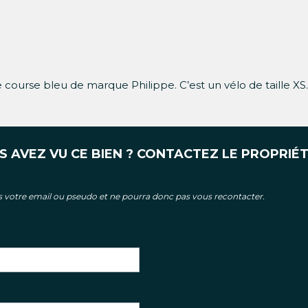
de course bleu de marque Philippe. C’est un vélo de taille XS. 
S AVEZ VU CE BIEN ? CONTACTEZ LE PROPRIÉT
as votre email ou pseudo et ne pourra donc pas vous recontacter.